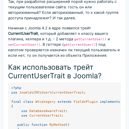
Так, при разработке расширений порой нужно работать с
текущим пользователем сайта: гость он или
авторизованный? Если авторизованный, то к какой группе
доступа принадлежит? И так далее.
Начиная с Joomla 4.2 в ядре появился трейт
CurrentUserTrait
, который добавляет к классу вашего
плагина, хелпера и т.д. - 2 метода
и
getCurrentUser()
. В геттере (
) под
setCurrentUser()
getCurrentUser()
капотом проверяется назначен ли текущий пользователь и
если нет, то он получается из объекта Приложения.
Как использовать трейт
CurrentUserTrait в Joomla?
<?php
use
Joomla
\
CMS
\
User
\
CurrentUserTrait
;

final
class
Wtcategory
extends
FieldsPlugin
implements
Sub
{

use
DatabaseAwareTrait
;

use
CurrentUserTrait
;

public
function
MyMethod
(
)
