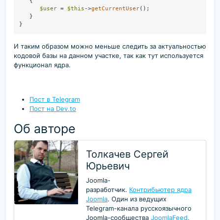
{

$user
 = 
$this
->
getCurrentUser
();

   }

И таким образом можно меньше следить за актуальностью
кодовой базы на данном участке, так как тут используется
функционал ядра.
Пост в Telegram
Пост на Dev.to
Об авторе
Толкачев Сергей
Юрьевич
Joomla-
разработчик.
Контрибьютер ядра
Joomla
. Один из ведущих
Telegram-канала русскоязычного
Joomla-сообщества
JoomlaFeed
,