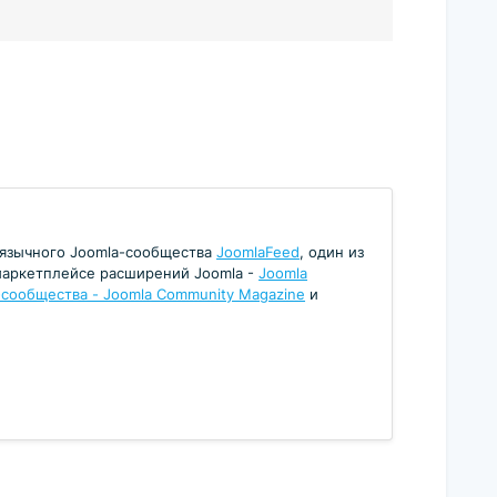
коязычного Joomla-сообщества
JoomlaFeed
, один из
маркетплейсе расширений Joomla -
Joomla
ообщества - Joomla Community Magazine
и