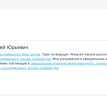
гей Юрьевич
Контрибьютер ядра Joomla
. Один из ведущих Telegram-канала русс
сскоязычного Joomla-сообщества
. Мои расширения в официальном 
 Имею публикации в
официальном журнале международного Joomla-с
 русскоязычного Joomla-сообщества
.