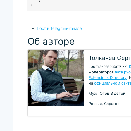
    }

Пост в Telegram-канале
Об авторе
Толкачев Сер
Joomla-разработчик.
модераторов
чата ру
Extensions Directory
.
на
официальном сайте
Муж. Отец 3 детей.
Россия, Саратов.