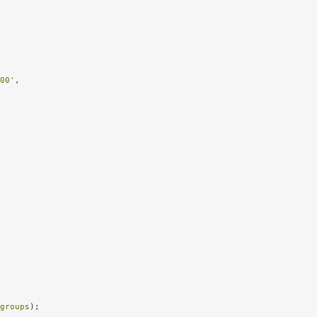
00'
,

groups
);
