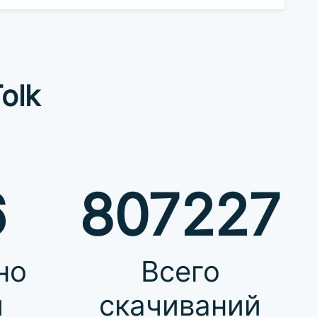
olk
6
807227
но
Всего
й
скачиваний