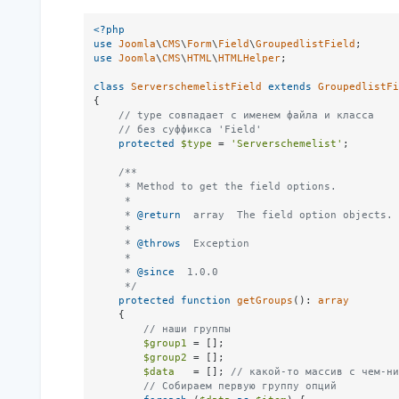
<?php
use
Joomla
\
CMS
\
Form
\
Field
\
GroupedlistField
use
Joomla
\
CMS
\
HTML
\
HTMLHelper
;

class
ServerschemelistField
extends
GroupedlistFi
{

// type совпадает с именем файла и класса
// без суффикса 'Field'
protected
$type
 = 
'Serverschemelist'
;

/**

     * Method to get the field options.

     *

     * 
@return
  array  The field option objects.

     *

     * 
@throws
  Exception

     *

     * 
@since
  1.0.0

     */
protected
function
getGroups
(
): 
array
{

// наши группы
$group1
 = [];

$group2
 = [];

$data
   = []; 
// какой-то массив с чем-ни
// Собираем первую группу опций