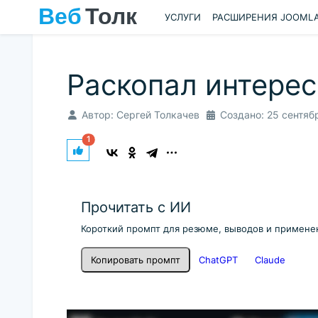
УСЛУГИ
РАСШИРЕНИЯ JOOML
Раскопал интересн
Автор:
Сергей Толкачев
Создано: 25 сентяб
1
Прочитать с ИИ
Короткий промпт для резюме, выводов и применен
Копировать промпт
ChatGPT
Claude