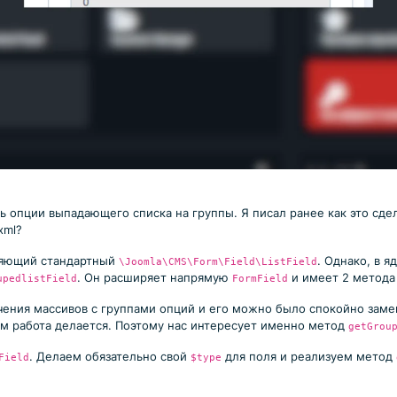
 опции выпадающего списка на группы. Я писал ранее как это сдел
xml?
ряющий стандартный
. Однако, в я
\Joomla\CMS\Form\Field\ListField
. Он расширяет напрямую
и имеет 2 метода
upedlistField
FormField
ения массивов с группами опций и его можно было спокойно заме
ам работа делается. Поэтому нас интересует именно метод
getGrou
. Делаем обязательно свой
для поля и реализуем метод
Field
$type