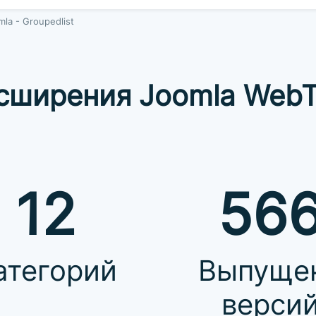
la - Groupedlist
сширения Joomla WebT
12
56
атегорий
Выпуще
верси