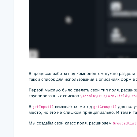
В процессе работы над компонентом нужно разделить
такой список для использования в описаниях форм в 
Первой мыслью было сделать свой тип поля, расши
группированных списков
\Joomla\CMS\Form\Field\Gro
В
вызывается метод
для получ
getInput()
getGroups()
место, но это не слишком принципиально. И там и т
Мы создаём свой класс поля, расширяем
Groupedlist