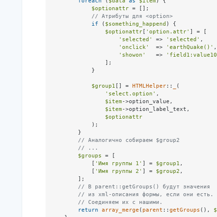
foreach
 (
$data
as
$item
) {

$optionattr
 = [];

// Атрибуты для <option>
if
 (
$something_happend
) {

$optionattr
[
'option.attr'
] = [

'selected'
 => 
'selected'
,

'onclick'
  => 
'earthQuake()'
,

'showon'
   => 
'field1:value10
                ];

            }

$group1
[] = 
HTMLHelper
::
_
(

'select.option'
,

$item
->option_value,

$item
->option_label_text,

$optionattr
            );

        }

// Аналогично собираем $group2
// ...
$groups
 = [

            [
'Имя группы 1'
] = 
$group1
,

            [
'Имя группы 2'
] = 
$group2
,

        ];

// В parent::getGroups() будут значения
// из xml-описания формы, если они есть.
// Соединяем их с нашими.
return
array_merge
(
parent
::
getGroups
(), 
$