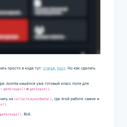
ать просто в коде тут:
статья
,
пост
. Но как сделать
дре Joomla нашёлся уже готовый класс поля для
 -
и
.
getGroups()
getInput()
нить на
, где этой работе самое и
collectLayoutData()
.
ps()
. Всё.
getGroups()