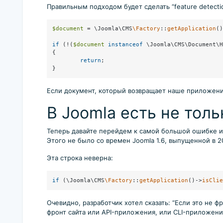
Правильным подходом будет сделать “feature detectio
$document
 = \Joomla\CMS
\Factory
::
getApplication
()
if
 (!(
$document
instanceof
 \Joomla\CMS\Document\H
{

return
;

}
Если документ, который возвращает наше приложени
В Joomla есть не толь
Теперь давайте перейдем к самой большой ошибке из
Этого не было со времен Joomla 1.6, выпущенной в 2
Эта строка неверна:
if
 (\Joomla\CMS
\Factory
::
getApplication
()->
isClie
Очевидно, разработчик хотел сказать: “Если это не ф
фронт сайта или API-приложения, или CLI-приложен