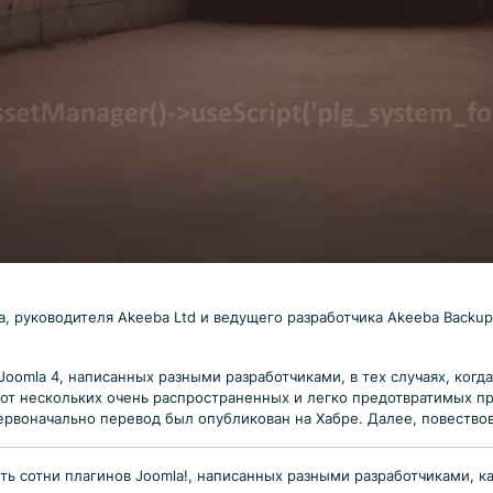
 руководителя Akeeba Ltd и ведущего разработчика Akeeba Backup 
Joomla 4, написанных разными разработчиками, в тех случаях, когд
 от нескольких очень распространенных и легко предотвратимых пр
рвоначально перевод был опубликован на Хабре. Далее, повествов
ь сотни плагинов Joomla!, написанных разными разработчиками, к