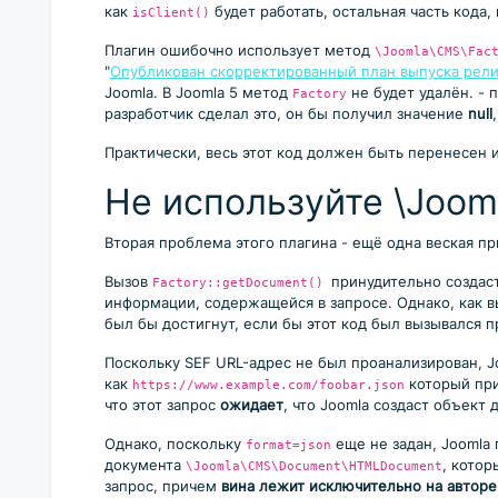
как
будет работать, остальная часть кода,
isClient()
Плагин ошибочно использует метод
\Joomla\CMS\Fac
"
Опубликован скорректированный план выпуска релиз
Joomla. В Joomla 5 метод
не будет удалён. - 
Factory
разработчик сделал это, он бы получил значение
null
Практически, весь этот код должен быть перенесен 
Не используйте \Joom
Вторая проблема этого плагина - ещё одна веская п
Вызов
принудительно создас
Factory::getDocument()
информации, содержащейся в запросе. Однако, как 
был бы достигнут, если бы этот код был вызывался 
Поскольку SEF URL-адрес не был проанализирован, J
как
который при
https://www.example.com/foobar.json
что этот запрос
ожидает
, что Joomla создаст объект
Однако, поскольку
еще не задан, Joomla
format=json
документа
, котор
\Joomla\CMS\Document\HTMLDocument
запрос, причем
вина лежит исключительно на авторе