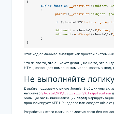
{

public
function
__construct
(
&
$subject
, 
$c
{

parent
::
__construct
(
$subject
, 
$co
if
 (\Joomla\CMS
\Factory
::
getAppli
$document
 = \Joomla\CMS
\Factory
::
$document
->
addScript
(\Joomla\CMS
\
	}

}
Этот код обманчиво выглядит как простой системный
Что ж, это то, что он хочет делать, но не то, что о
HTML, запрещает компонентам использовать вывод, от
Не выполняйте логику
Давайте подумаем о цикле Joomla. В общих чертах, з
например
д
\Joomla\CMS\Application\SiteApplication
большую часть инициализации
перед
маршрутизацией
проанализирует SEF URL-адреса или создаст объект 
Разработчик этого плагина поместил свою бизнес-ло