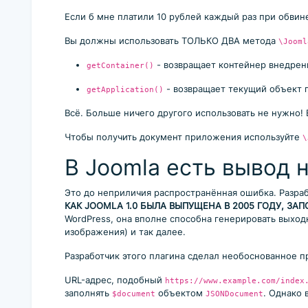
Если б мне платили 10 рублей каждый раз при обвин
Вы должны использовать ТОЛЬКО ДВА метода
\Jooml
- возвращает контейнер внедрения
getContainer()
- возвращает текущий объект 
getApplication()
Всё. Больше ничего другого использовать не нужно!
Чтобы получить документ приложения используйте
\
В Joomla есть вывод 
Это до неприличия распространённая ошибка. Разраб
КАК JOOMLA 1.0 БЫЛА ВЫПУЩЕНА В 2005 ГОДУ, ЗАП
WordPress, она вполне способна генерировать выход
изображения) и так далее.
Разработчик этого плагина сделал необоснованное п
URL-адрес, подобный
https://www.example.com/index
заполнять
объектом
. Однако 
$document
JSONDocument