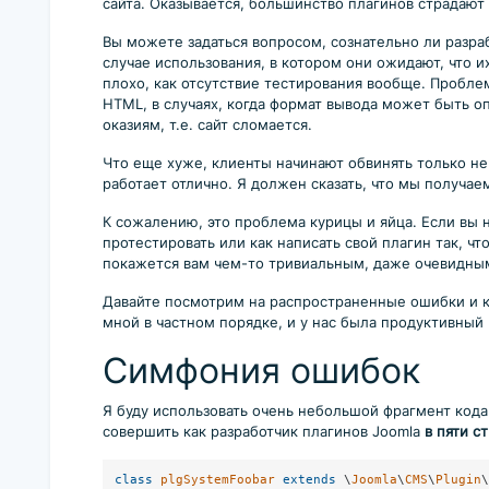
сайта. Оказывается, большинство плагинов страдают
Вы можете задаться вопросом, сознательно ли разраб
случае использования, в котором они ожидают, что их
плохо, как отсутствие тестирования вообще. Проблем
HTML, в случаях, когда формат вывода может быть 
оказиям, т.е. сайт сломается.
Что еще хуже, клиенты начинают обвинять только не
работает отлично. Я должен сказать, что мы получа
К сожалению, это проблема курицы и яйца. Если вы ни
протестировать или как написать свой плагин так, ч
покажется вам чем-то тривиальным, даже очевидным
Давайте посмотрим на распространенные ошибки и как
мной в частном порядке, и у нас была продуктивный
Симфония ошибок
Я буду использовать очень небольшой фрагмент кода
совершить как разработчик плагинов Joomla
в пяти с
class
plgSystemFoobar
extends
 \
Joomla
\
CMS
\
Plugin
\