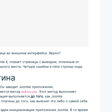
нице во внешнем интерфейсе. Верно?
omla 4, ломает страницы с выводом, отличным от
льного места. Четыре ошибки в пяти строках кода.
гина
 Он заводит Joomla! приложение,
ляется метод
. Этот метод выполняет
doExecute
зация выполняется
до того
, как Joomla
плагины до того, как выяснит что либо о самой себе.
стадии инициализации приложения Joomla. В то время