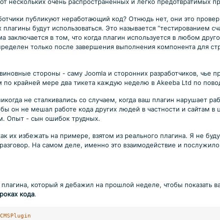
 от нескольких очень распространенных и легко предотвратимых п
отчики публикуют неработающий код? Отнюдь нет, они это проверил
 плагины будут использоваться. Это называется “тестированием сча
а заключается в том, что когда плагин используется в любом друг
определен только после завершения выполнения компонента для ст
виновные стороны - саму Joomla и сторонних разработчиков, чье 
ем по крайней мере два тикета каждую неделю в Akeeba Ltd по пов
когда не сталкивались со случаем, когда ваш плагин нарушает работ
тобы он не мешал работе кода других людей в частности и сайтам в 
. Опыт - сын ошибок трудных.
 их избежать на примере, взятом из реального плагина. Я не буду 
 разговор. На самом деле, именно это взаимодействие и послужило
 плагина, который я дебажил на прошлой неделе, чтобы показать 
троках кода
.
CMSPlugin