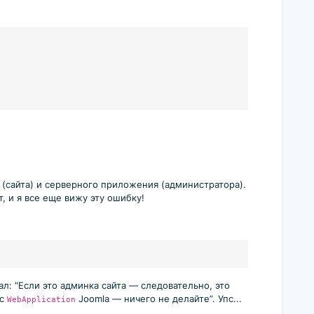
(сайта) и серверного приложения (администратора).
, и я все еще вижу эту ошибку!
ал: “Если это админка сайта — следовательно, это
сс
Joomla — ничего не делайте”. Упс...
WebApplication