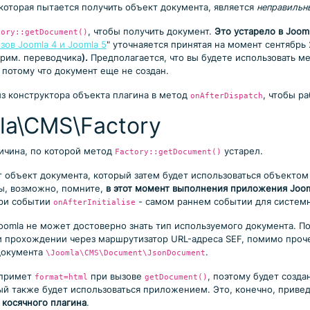
 которая пытается получить объект документа, является
неправильн
, чтобы получить документ.
Это устарело в Jooml
tory::getDocument()
ов Joomla 4 и Joomla 5
" уточнаяется принятая на момент сентябрь
прим. переводчика
).
Предполагается, что вы будете использовать м
, потому что документ еще не создан.
из конструктора объекта плагина в метод
, чтобы р
onAfterDispatch
la\CMS\Factory
ричина, по которой метод
устарел.
Factory::getDocument()
т объект документа, который затем будет использоваться объектом
вы, возможно, помните,
в этот момент выполнения приложения Jooml
при событии
- самом раннем событии для системн
onAfterInitialise
oomla не может достоверно знать тип используемого документа. По
 прохождении через маршрутизатор URL-адреса SEF, помимо проче
 документа
.
\Joomla\CMS\Document\JsonDocument
 примет
при вызове
, поэтому будет созда
format=html
getDocument()
ый также будет использоваться приложением. Это, конечно, приве
 косячного плагина
.