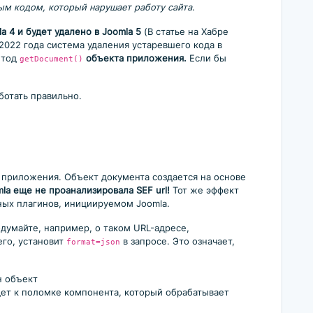
ым кодом, который нарушает работу сайта
.
a 4 и будет удалено в Joomla 5
(В статье на Хабре
 2022 года система удаления устаревшего кода в
етод
объекта приложения.
Если бы
getDocument()
аботать правильно.
 приложения. Объект документа создается на основе
a еще не проанализировала SEF url!
Тот же эффект
ых плагинов, инициируемом Joomla.
думайте, например, о таком URL-адресе,
го, установит
в запросе. Это означает,
format=json
н объект
дет к поломке компонента, который обрабатывает