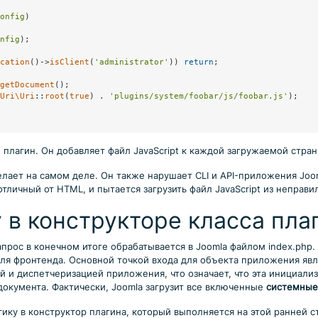
onfig
)

nfig
);

cation
()->
isClient
(
'administrator'
)) 
return
;

getDocument
();

Uri\Uri
::
root
(
true
) . 
'plugins/system/foobar/js/foobar.js'
);

 плагин. Он добавляет файл JavaScript к каждой загружаемой стра
н делает на самом деле. Он также нарушает CLI и API-приложения Jo
личный от HTML, и пытается загрузить файл JavaScript из неправи
 в конструкторе класса пла
апрос в конечном итоге обрабатывается в Joomla файлом index.php.
ля фронтенда. Основной точкой входа для объекта приложения яв
 и диспетчеризацией приложения, что означает, что эта инициали
документа. Фактически, Joomla загрузит все включенные
системные
гику в конструктор плагина, который выполняется на этой ранней 