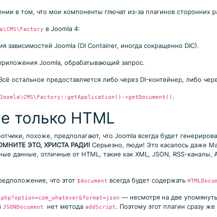
ении в том, что мои компоненты глючат из-за плагинов сторонних р
в Joomla 4:
a\CMS\Factory
 зависимостей Joomla (DI Container, иногда сокращенно DIC).
приложения Joomla, обрабатывающий запрос.
 Всё остальное предоставляется либо через DI-контейнер, либо че
.
Joomla\CMS\Factory::getApplication()->getDocument()
не только HTML
отчики, похоже, предполагают, что Joomla всегда будет генериров
ОМНИТЕ ЭТО, ХРИСТА РАДИ!
Серьезно, люди! Это касалось даже Ma
ные данные, отличные от HTML, такие как XML, JSON, RSS-каналы, 
редположение, что этот
всегда будет содержать
$document
HTMLDocu
— несмотря на две упомянут
.php?option=com_whatever&format=json
в
нет метода
. Поэтому этот плагин сразу ж
JSONDocument
addScript