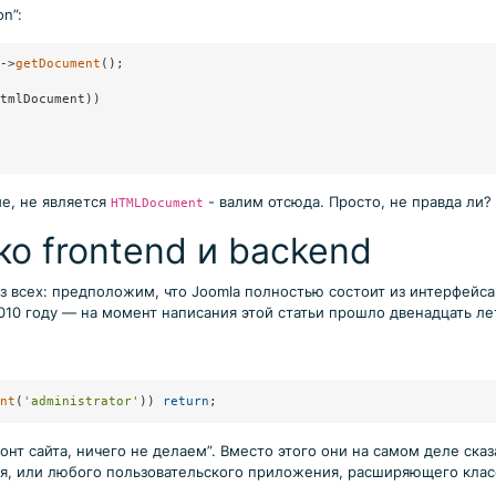
n”:
->
getDocument
();

tmlDocument))

е, не является
- валим отсюда. Просто, не правда ли?
HTMLDocument
ко frontend и backend
 всех: предположим, что Joomla полностью состоит из интерфейса 
010 году — на момент написания этой статьи прошло двенадцать лет
nt
(
'administrator'
)) 
return
;
ронт сайта, ничего не делаем”. Вместо этого они на самом деле сказ
ия, или любого пользовательского приложения, расширяющего кла