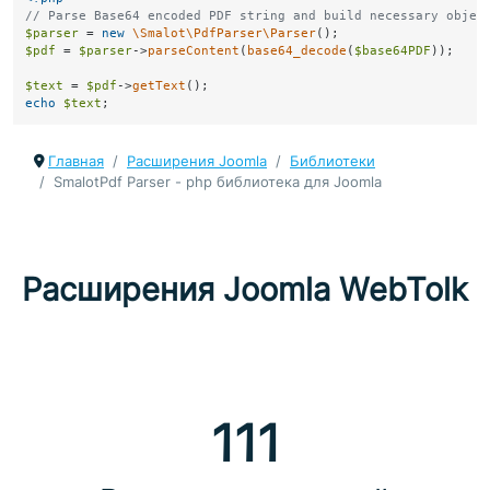
// Parse Base64 encoded PDF string and build necessary objec
$parser
 = 
new
\Smalot\PdfParser\Parser
$pdf
 = 
$parser
->
parseContent
(
base64_decode
(
$base64PDF
));

$text
 = 
$pdf
->
getText
echo
$text
Главная
Расширения Joomla
Библиотеки
SmalotPdf Parser - php библиотека для Joomla
Расширения Joomla WebTolk
111