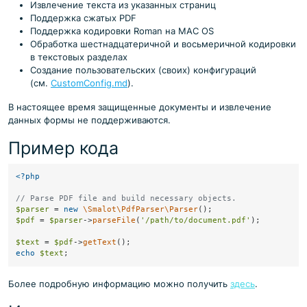
Извлечение текста из указанных страниц
Поддержка сжатых PDF
Поддержка кодировки Roman на MAC OS
Обработка шестнадцатеричной и восьмеричной кодировки
в текстовых разделах
Создание пользовательских (своих) конфигураций
(см.
CustomConfig.md
).
В настоящее время защищенные документы и извлечение
данных формы не поддерживаются.
Пример кода
<?php
// Parse PDF file and build necessary objects.
$parser
 = 
new
\Smalot\PdfParser\Parser
$pdf
 = 
$parser
->
parseFile
(
'/path/to/document.pdf'
);

$text
 = 
$pdf
->
getText
echo
$text
Более подробную информацию можно получить
здесь
.