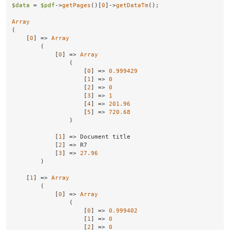
$data
 = 
$pdf
->
getPages
()[
0
]->
getDataTm
();

Array
(

    [
0
] => 
Array
        (

            [
0
] => 
Array
                (

                    [
0
] => 
0.999429
                    [
1
] => 
0
                    [
2
] => 
0
                    [
3
] => 
1
                    [
4
] => 
201.96
                    [
5
] => 
720.68
                )

            [
1
] => Document title

            [
2
] => R7

            [
3
] => 
27.96
        )

    [
1
] => 
Array
        (

            [
0
] => 
Array
                (

                    [
0
] => 
0.999402
                    [
1
] => 
0
                    [
2
] => 
0