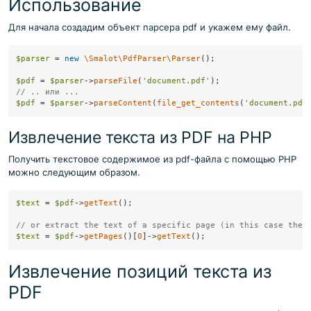
Использование
Для начала создадим объект парсера pdf и укажем ему файл.
$parser
 = 
new
\Smalot\PdfParser\Parser
();

$pdf
 = 
$parser
->
parseFile
(
'document.pdf'
// .. или ...
$pdf
 = 
$parser
->
parseContent
(
file_get_contents
(
'document.pdf
Извлечение текста из PDF на PHP
Получить текстовое содержимое из pdf-файла с помощью PHP
можно следующим образом.
$text
 = 
$pdf
->
getText
();

// or extract the text of a specific page (in this case the 
$text
 = 
$pdf
->
getPages
()[
0
]->
getText
Извлечение позиций текста из
PDF