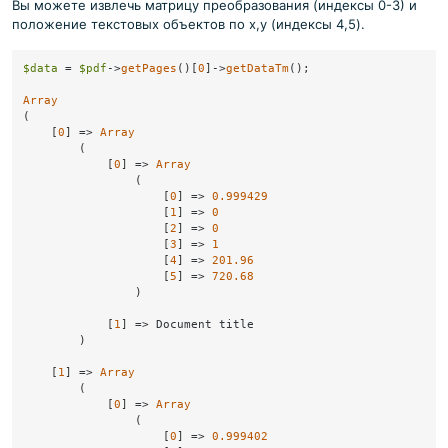
Вы можете извлечь матрицу преобразования (индексы 0-3) и
положение текстовых объектов по x,y (индексы 4,5).
$data
 = 
$pdf
->
getPages
()[
0
]->
getDataTm
();

Array
(

    [
0
] => 
Array
        (

            [
0
] => 
Array
                (

                    [
0
] => 
0.999429
                    [
1
] => 
0
                    [
2
] => 
0
                    [
3
] => 
1
                    [
4
] => 
201.96
                    [
5
] => 
720.68
                )

            [
1
] => Document title

        )

    [
1
] => 
Array
        (

            [
0
] => 
Array
                (

                    [
0
] => 
0.999402