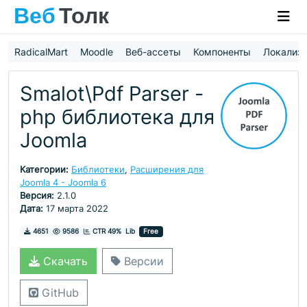
RadicalMart
Moodle
Веб-ассеты
Компоненты
Локализ
Smalot\Pdf Parser -
php библиотека для
Joomla
Категории:
Библиотеки
,
Расширения для
Joomla 4 - Joomla 6
Версия:
2.1.0
Дата:
17 марта 2022
Скачивания
Просмотры
4651
9586
CTR 49%
Lib
Free
Скачать
Версии
GitHub