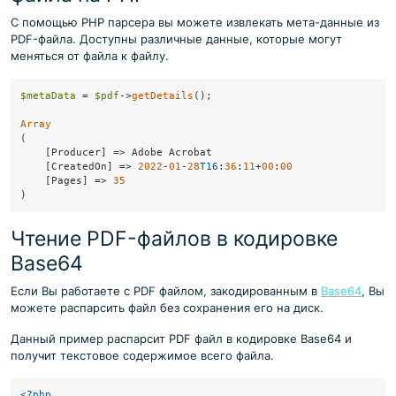
С помощью PHP парсера вы можете извлекать мета-данные из
PDF-файла. Доступны различные данные, которые могут
меняться от файла к файлу.
$metaData
 = 
$pdf
->
getDetails
();

Array
(

    [Producer] => Adobe Acrobat

    [CreatedOn] => 
2022
-
01
-
28
T16
:
36
:
11
+
00
:
00
    [Pages] => 
35
Чтение PDF-файлов в кодировке
Base64
Если Вы работаете с PDF файлом, закодированным в
Base64
, Вы
можете распарсить файл без сохранения его на диск.
Данный пример распарсит PDF файл в кодировке Base64 и
получит текстовое содержимое всего файла.
<?php