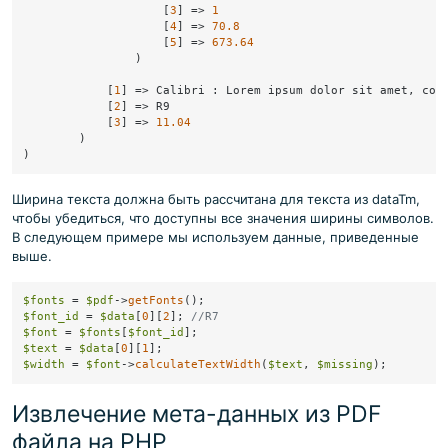
                    [
3
] => 
1
                    [
4
] => 
70.8
                    [
5
] => 
673.64
                )

            [
1
] => Calibri : Lorem ipsum dolor sit amet, cons
            [
2
] => R9

            [
3
] => 
11.04
        )

Ширина текста должна быть рассчитана для текста из dataTm,
чтобы убедиться, что доступны все значения ширины символов.
В следующем примере мы используем данные, приведенные
выше.
$fonts
 = 
$pdf
->
getFonts
$font_id
 = 
$data
[
0
][
2
]; 
//R7
$font
 = 
$fonts
[
$font_id
$text
 = 
$data
[
0
][
1
$width
 = 
$font
->
calculateTextWidth
(
$text
, 
$missing
Извлечение мета-данных из PDF
файла на PHP