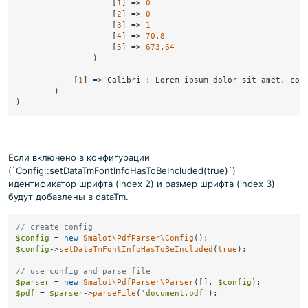
                    [
1
] => 
0
                    [
2
] => 
0
                    [
3
] => 
1
                    [
4
] => 
70.8
                    [
5
] => 
673.64
                )

            [
1
] => Calibri : Lorem ipsum dolor sit amet, cons
        )

Если включено в конфигурации
(`Config::setDataTmFontInfoHasToBeIncluded(true)`)
идентификатор шрифта (index 2) и размер шрифта (index 3)
будут добавлены в dataTm.
// create config
$config
 = 
new
Smalot\PdfParser\Config
$config
->
setDataTmFontInfoHasToBeIncluded
(
true
);

// use config and parse file
$parser
 = 
new
Smalot\PdfParser\Parser
([], 
$config
$pdf
 = 
$parser
->
parseFile
(
'document.pdf'
);
