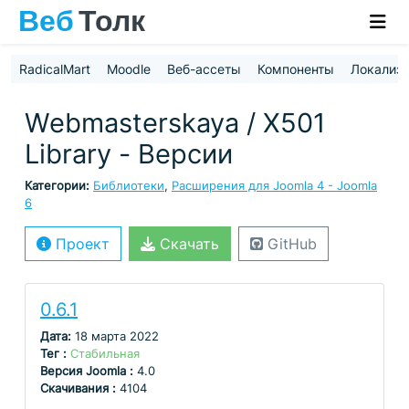
RadicalMart
Moodle
Веб-ассеты
Компоненты
Локализ
Webmasterskaya / X501
Library - Версии
Категории:
Библиотеки
,
Расширения для Joomla 4 - Joomla
6
Проект
Скачать
GitHub
0.6.1
Дата:
18 марта 2022
Тег :
Стабильная
Версия Joomla :
4.0
Скачивания :
4104