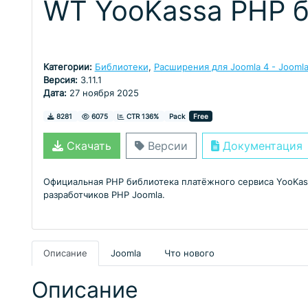
WT YooKassa PHP б
Категории:
Библиотеки
,
Расширения для Joomla 4 - Joomla
Версия:
3.11.1
Дата:
27 ноября 2025
Скачивания
Просмотры
8281
6075
CTR 136%
Pack
Free
Скачать
Версии
Документация
Официальная PHP библиотека платёжного сервиса YooKassa,
разработчиков PHP Joomla.
Описание
Joomla
Что нового
Описание