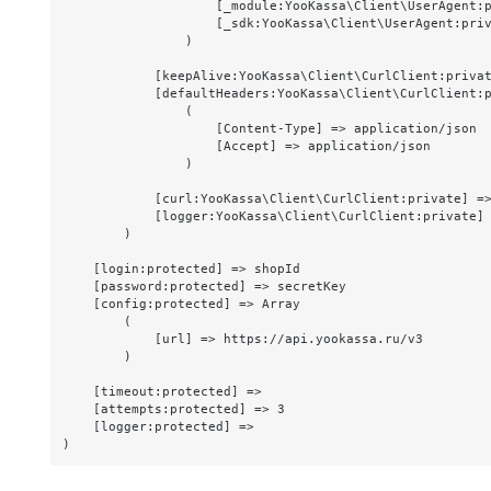
                    [_module:YooKassa\Client\UserAgent:p
                    [_sdk:YooKassa\Client\UserAgent:priv
                )

            [keepAlive:YooKassa\Client\CurlClient:privat
            [defaultHeaders:YooKassa\Client\CurlClient:p
                (

                    [Content-Type] => application/json

                    [Accept] => application/json

                )

            [curl:YooKassa\Client\CurlClient:private] =>
            [logger:YooKassa\Client\CurlClient:private] 
        )

    [login:protected] => shopId

    [password:protected] => secretKey

    [config:protected] => Array

        (

            [url] => https://api.yookassa.ru/v3

        )

    [timeout:protected] => 

    [attempts:protected] => 3

    [logger:protected] => 
