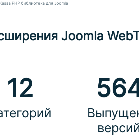
Kassa PHP библиотека для Joomla
сширения Joomla WebT
12
56
атегорий
Выпуще
верси