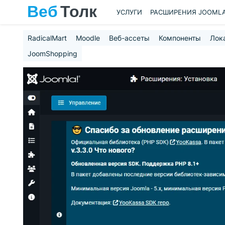
УСЛУГИ
РАСШИРЕНИЯ JOOML
RadicalMart
Moodle
Веб-ассеты
Компоненты
Лок
JoomShopping