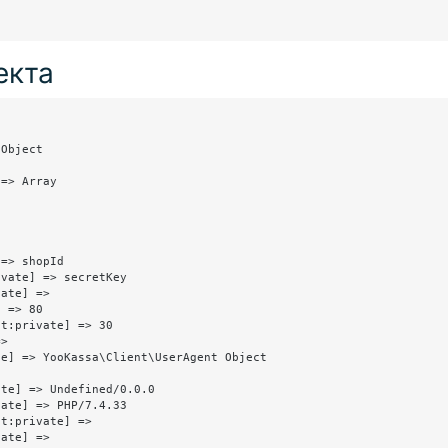
екта
Object

=> Array

=> shopId

vate] => secretKey

ate] => 

 => 80

t:private] => 30

> 

e] => YooKassa\Client\UserAgent Object

te] => Undefined/0.0.0

ate] => PHP/7.4.33

t:private] => 

ate] => 
