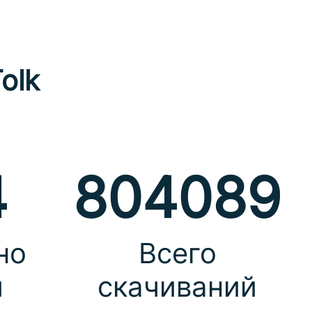
olk
4
804089
но
Всего
й
скачиваний