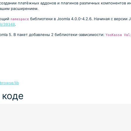
 создании платёжных аддонов и плагинов различных компонентов и
 Вашим расширением.
ующий
библиотеки в Joomla 4.0.0-4.2.6. Начиная с версии 
namespace
ll/39348
.
omla 5. В пакет добавлены 2 библиотеки-зависимости:
YooKassa Val
browse/lib
 коде