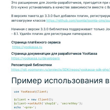
Это расширение для Joomla-разработчиков, пригодится при
Его нужно устанавливать в качестве зависимости вместе с
В версиях пакета до 3.3.0 был добавлен плагин, регистрир
автозагрузки классов
https://github.com/joomla/joomla-cms/pu
Начиная с версии 3.3.0 библиотека поддерживает только Jo
- 8.1. Удалён плагин для регистрации namespaces.
Страница платёжного сервиса
https://yookassa.ru
Страница докуменатции для разработчиков YooKassa
https://yookassa.ru/developers
Репозиторий библиотеки
https://git.yoomoney.ru/projects/SDK/repos/yookassa-sdk-php/
Пример использования в
use
YooKassa
\
Client
;

$client
 = 
new
Client
$client
->
setAuth
(
'shopId'
, 
'secretKey'
echo
'<pre>'