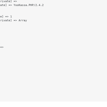
rivate] => 

ate] => YooKassa.PHP/2.4.2

e] => 1

rivate] => Array

 

=> 
