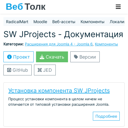
RadicalMart
Moodle
Веб-ассеты
Компоненты
Локализ
SW JProjects - Документация
Категории:
Расширения для Joomla 4 - Joomla 6
,
Компоненты
Проект
Скачать
Версии
GitHub
JED
Установка компонента SW JProjects
Процесс установки компонента в целом ничем не
отличается от типовой установки расширения Joomla.
Подробнее