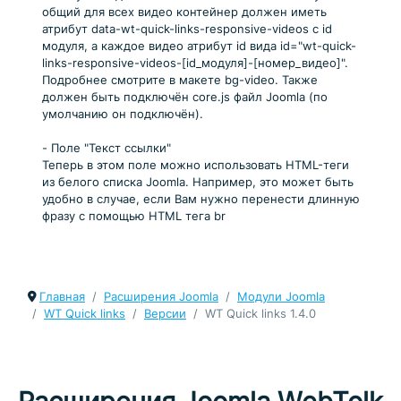
общий для всех видео контейнер должен иметь
атрибут data-wt-quick-links-responsive-videos с id
модуля, а каждое видео атрибут id вида id="wt-quick-
links-responsive-videos-[id_модуля]-[номер_видео]".
Подробнее смотрите в макете bg-video. Также
должен быть подключён core.js файл Joomla (по
умолчанию он подключён).
- Поле "Текст ссылки"
Теперь в этом поле можно использовать HTML-теги
из белого списка Joomla. Например, это может быть
удобно в случае, если Вам нужно перенести длинную
фразу с помощью HTML тега br
Главная
Расширения Joomla
Модули Joomla
WT Quick links
Версии
WT Quick links 1.4.0