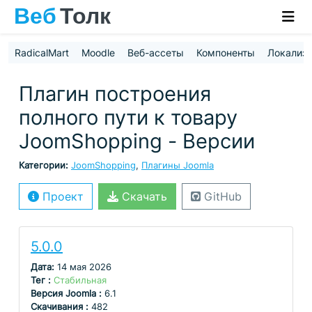
RadicalMart
Moodle
Веб-ассеты
Компоненты
Локализ
Плагин построения
полного пути к товару
JoomShopping - Версии
Категории:
JoomShopping
,
Плагины Joomla
Проект
Скачать
GitHub
5.0.0
Дата:
14 мая 2026
Тег :
Стабильная
Версия Joomla :
6.1
Скачивания :
482