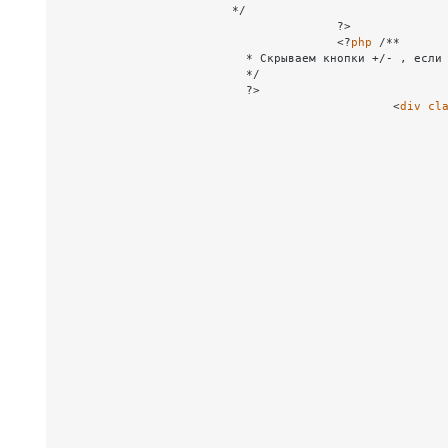
                         */

					?>

					<?
php
 /**

                           * Скрываем кнопки +/- , если 
                           */ 

                           ?>

						<
div
cl