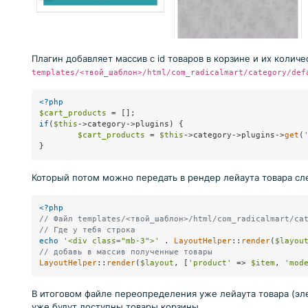
Плагин добавляет массив с id товаров в корзине и их количе
templates/<твой_шаблон>/html/com_radicalmart/category/def
<?php
$cart_products
if
(
$this
->category->plugins) {

$cart_products
 = 
$this
->category->plugins->
get
(
}
Который потом можно передать в рендер лейаута товара с
<?php
// Файл templates/<твой_шаблон>/html/com_radicalmart/ca
// Где у тебя строка
echo
'<div class="mb-3">'
 . 
LayoutHelper
::
render
(
$layou
// добавь в массив полученные товары
LayoutHelper
::
render
(
$layout
, [
'product'
 => 
$item
, 
'mod
В итоговом файле переопределения уже лейаута товара (эл
уже будут доступны товары корзины.