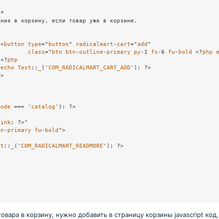
*

ния в корзину, если товар уже в корзине.

							<
button
type
="
button
" 
radicalmart
-
cart
="
add
"

class
="
btn
btn
-
outline
-
primary
py
-1 
fs
-6 
fw
-
bold
 <?
php
							<?
php
echo
Text
::
_
('
COM_RADICALMART_CART_ADD
'); ?>

n
>

mode
 === '
catalog
'): ?>

link
; ?>"

tn
-
primary
fw
-
bold
">

xt
::
_
('
COM_RADICALMART_READMORE
'); ?>

вара в корзину, нужно добавить в страницу корзины javascript код,