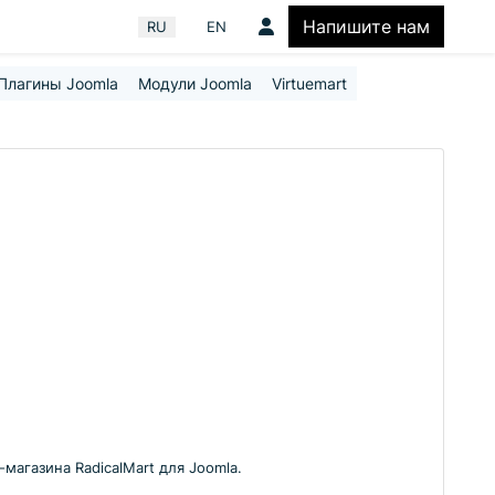
Напишите нам
Выберите язык
RU
EN
Плагины Joomla
Модули Joomla
Virtuemart
магазина RadicalMart для Joomla.