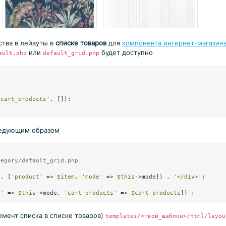
ства в лейауты в
списке товаров
для
компонента интернет-магазина 
или
будет доступно
ault.php
default_grid.php
'cart_products'
, []);

ледующим образом
tegory/default_grid.php
t
, [
'product'
 => 
$item
, 
'mode'
 => 
$this
->mode]) . 
'</div>'
e'
 => 
$this
->mode, 
'cart_products'
 => 
$cart_products
емент списка в списке товаров)
templates/<твой_шаблон>/html/layou