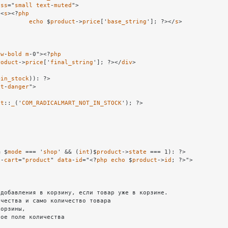
ass
="
small
text
-
muted
">

							<
s
><?
php
echo
 $
product
->
price
['
base_string
']; ?></
s
>

fw
-
bold
m
-0"><?
php
roduct
->
price
['
final_string
']; ?></
div
>

>
in_stock
)): ?>

xt
-
danger
">

xt
::
_
('
COM_RADICALMART_NOT_IN_STOCK
'); ?>

& $
mode
 === '
shop
' && (
int
)$
product
->
state
 === 1): ?>

t
-
cart
="
product
" 
data
-
id
="<?
php
echo
 $
product
->
id
; ?>">

добавления в корзину, если товар уже в корзине.

чества и само количество товара

орзины,

ое поле количества
