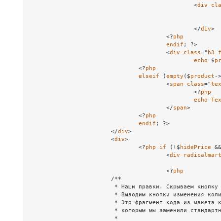
						<
div
cl
						</
div
>

					<?
php
endif
; ?>

					<
div
class
="
h3
echo
 $
p
				<?
php
elseif
 (
empty
($
product
-
					<
span
class
="
te
						<?
php
echo
Te
					</
span
>

				<?
php
endif
; ?>

			</
div
>

			<
div
>

				<?
php
if
 (!$
hidePrice
 &
					<
div
radicalmar
					<?
php
                        /** 

                         * Наши правки. Скрываем кнопку 
                         * Выводим кнопки изменения коли
                         * Это фрагмент кода из макета к
                         * которым мы заменили стандартн
                         * 
