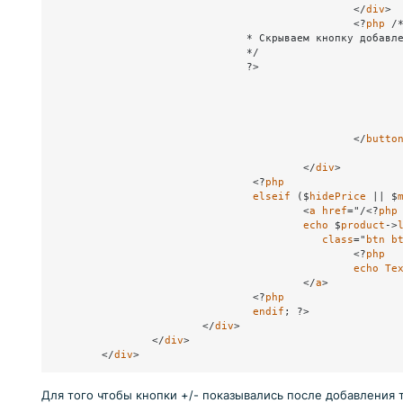
						</
div
>

						<?
php
 /*
                               * Скрываем кнопку добавле
                               */ 

                               ?>

						</
butto
					</
div
>

				<?
php
elseif
 ($
hidePrice
 || $
					<
a
href
="/<?
php
echo
 $
product
->
class
="
btn
b
						<?
php
echo
Te
					</
a
>

				<?
php
endif
; ?>

			</
div
>

		</
div
>

	</
div
Для того чтобы кнопки +/- показывались после добавления то