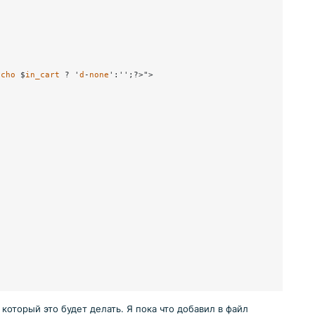
echo
 $
in_cart
 ? '
d
-
none
':'';?>">

 который это будет делать. Я пока что добавил в файл