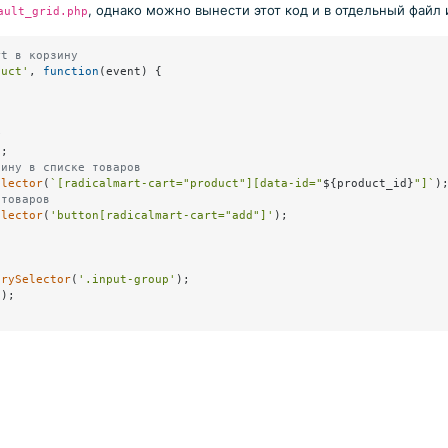
, однако можно вынести этот код и в отдельный файл
ault_grid.php
rt в корзину
duct'
, 
function
(
event
) {

у
d
;

зину в списке товаров
elector
(
`[radicalmart-cart="product"][data-id="
${product_id}
"]`
);
 товаров
elector
(
'button[radicalmart-cart="add"]'
);

erySelector
(
'.input-group'
);

'
);
