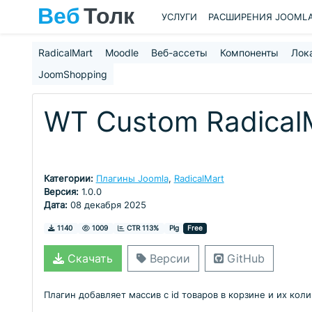
УСЛУГИ
РАСШИРЕНИЯ JOOML
RadicalMart
Moodle
Веб-ассеты
Компоненты
Лок
JoomShopping
WT Custom RadicalM
Категории:
Плагины Joomla
,
RadicalMart
Версия:
1.0.0
Дата:
08 декабря 2025
Скачивания
Просмотры
1140
1009
CTR 113%
Plg
Free
Скачать
Версии
GitHub
Плагин добавляет массив с id товаров в корзине и их кол