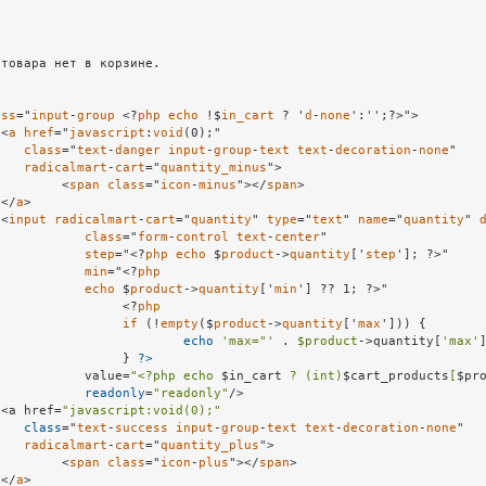
товара нет в корзине.

ass
="
input
-
group
 <?
php
echo
 !$
in_cart
 ? '
d
-
none
':'';?>">

							<
a
href
="
javascript
:
void
(0);"

class
="
text
-
danger
input
-
group
-
text
text
-
decoration
-
none
"

radicalmart
-
cart
="
quantity_minus
">

								<
span
class
="
icon
-
minus
"></
span
>

							</
a
>

							<
input
radicalmart
-
cart
="
quantity
" 
type
="
text
" 
name
="
quantity
" 
class
="
form
-
control
text
-
center
"

step
="<?
php
echo
 $
product
->
quantity
['
step
']; ?>"

min
="<?
php
echo
 $
product
->
quantity
['
min
'] ?? 1; ?>"

									<?
php
if
 (!
empty
($
product
->
quantity
['
max
'])) 
{

echo
'max="'
 . 
$product
->quantity[
'max'
									} 
?>
								   value=
"<?php echo 
$in_cart
 ? (int)
$cart_products
[
$pr
readonly
=
"readonly"
/>

							<a href=
"javascript:void(0);"
class
="
text
-
success
input
-
group
-
text
text
-
decoration
-
none
"

radicalmart
-
cart
="
quantity_plus
">

								<
span
class
="
icon
-
plus
"></
span
>

							</
a
>
