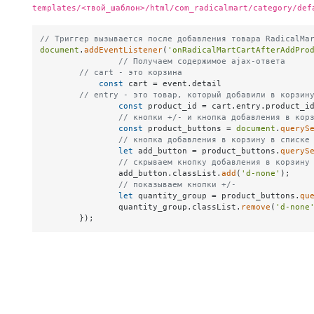
templates/<твой_шаблон>/html/com_radicalmart/category/def
// Триггер вызывается после добавления товара RadicalMa
document
.
addEventListener
(
'onRadicalMartCartAfterAddPro
// Получаем содержимое ajax-ответа
// cart - это корзина
const
 cart = event.
detail
// entry - это товар, который добавили в корзин
const
 product_id = cart.
entry
.
product_i
// кнопки +/- и кнопка добавления в кор
const
 product_buttons = 
document
.
queryS
// кнопка добавления в корзину в списке
let
 add_button = product_buttons.
queryS
// скрываем кнопку добавления в корзину
		add_button.
classList
.
add
(
'd-none'
);

// показываем кнопки +/-
let
 quantity_group = product_buttons.
qu
		quantity_group.
classList
.
remove
(
'd-none
	});