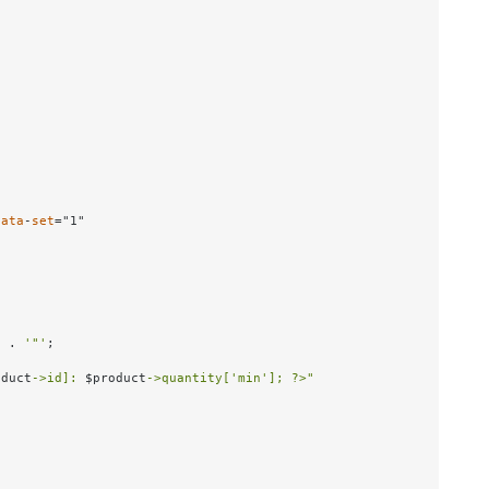
data
-
set
="1"

] . 
'"'
;

oduct
->id]: 
$product
->quantity['min']; ?>"