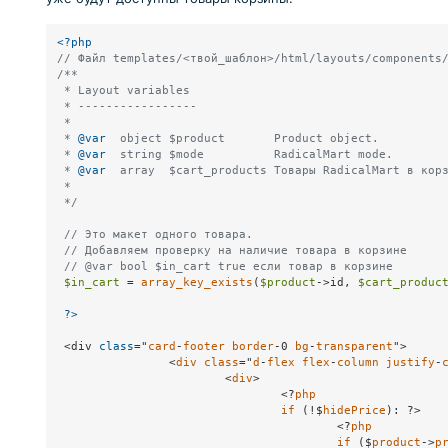
<?php
// Файл templates/<твой_шаблон>/html/layouts/components
/**

 * Layout variables

 * -----------------

 *

 * 
@var
  object $product       Product object.

 * 
@var
  string $mode          RadicalMart mode.

 * 
@var
  array  $cart_products Товары RadicalMart в корз
 *

 */
// Это макет одного товара. 
// Добавляем проверку на наличие товара в корзине
// @var bool $in_cart true если товар в корзине
$in_cart
 = 
array_key_exists
(
$product
->id, 
$cart_produc
?>
 <div 
class
="
card
-
footer
border
-0 
bg
-
transparent
">

		<
div
class
="
d
-
flex
flex
-
column
justify
-
			<
div
>

				<?
php
if
 (!$
hidePrice
): ?>

					<?
php
if
 ($
product
->
p