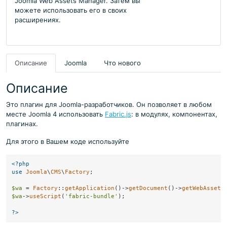
Joomla Web Assets Manager. Затем вы
можете использовать его в своих
расширениях.
Описание
Joomla
Что нового
Описание
Это плагин для Joomla-разработчиков. Он позволяет в любом
месте Joomla 4 использовать
Fabric.js
: в модулях, компонентах,
плагинах.
Для этого в Вашем коде используйте
<?php
use
Joomla
\
CMS
\
Factory
;

$wa
 = 
Factory
::
getApplication
()->
getDocument
()->
getWebAssetM
$wa
->
useScript
(
'fabric-bundle'
);

?>