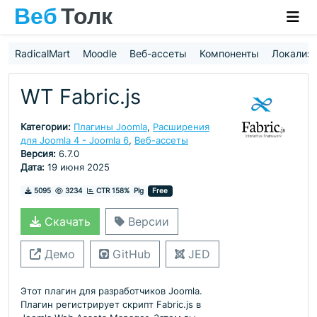
RadicalMart
Moodle
Веб-ассеты
Компоненты
Локализ
WT Fabric.js
Категории:
Плагины Joomla
,
Расширения
для Joomla 4 - Joomla 6
,
Веб-ассеты
Версия:
6.7.0
Дата:
19 июня 2025
Скачивания
Просмотры
5095
3234
CTR 158%
Plg
Free
Скачать
Версии
Демо
GitHub
JED
Этот плагин для разработчиков Joomla.
Плагин регистрирует скрипт Fabric.js в