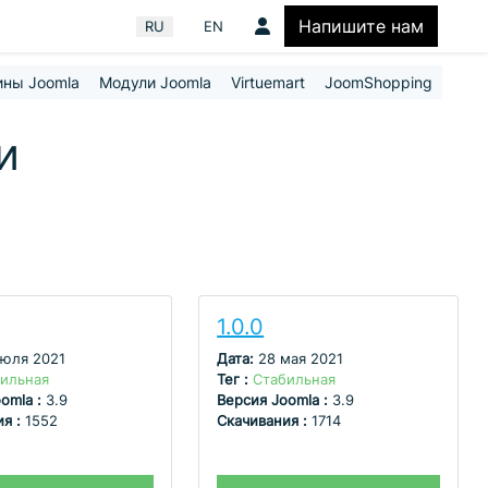
Напишите нам
Выберите язык
RU
EN
ины Joomla
Модули Joomla
Virtuemart
JoomShopping
и
1.0.0
июля 2021
Дата:
28 мая 2021
ильная
Тег :
Стабильная
omla :
3.9
Версия Joomla :
3.9
ия :
1552
Скачивания :
1714