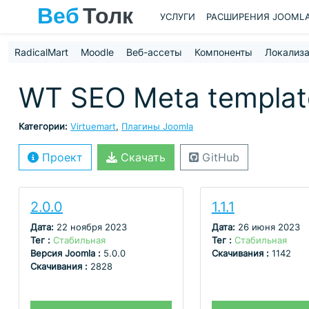
УСЛУГИ
РАСШИРЕНИЯ JOOML
RadicalMart
Moodle
Веб-ассеты
Компоненты
Локализ
WT SEO Meta template
Категории:
Virtuemart
,
Плагины Joomla
Проект
Скачать
GitHub
2.0.0
1.1.1
Дата:
22 ноября 2023
Дата:
26 июня 2023
Тег :
Стабильная
Тег :
Стабильная
Версия Joomla :
5.0.0
Скачивания :
1142
Скачивания :
2828