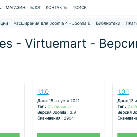
A
МАГАЗИН
БЛОГ
КОНТАКТЫ
ПОИСК
ации
Расширения для Joomla 4 - Joomla 6
Библиотеки
Плаг
s - Virtuemart - Верси
1.1.0
1.0.1
Дата:
18 августа 2021
Дата:
13 
Тег :
Стабильная
Тег :
Стаб
Версия Joomla :
3.9
Версия Jo
Скачивания :
2904
Скачиван