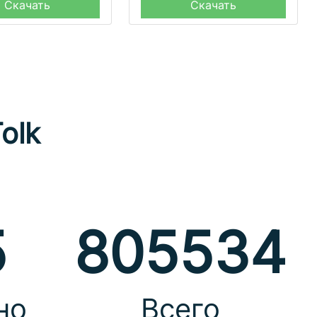
Скачать
Скачать
olk
5
805534
но
Всего