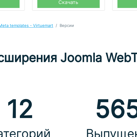
Скачать
eta templates - Virtuemart
Версии
сширения Joomla WebT
12
56
атегорий
Выпуще