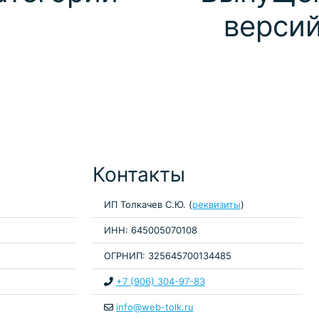
верси
Контакты
ИП Толкачев С.Ю. (
реквизиты
)
ИНН: 645005070108
ОГРНИП: 325645700134485
+7 (906) 304-97-83
info@web-tolk.ru