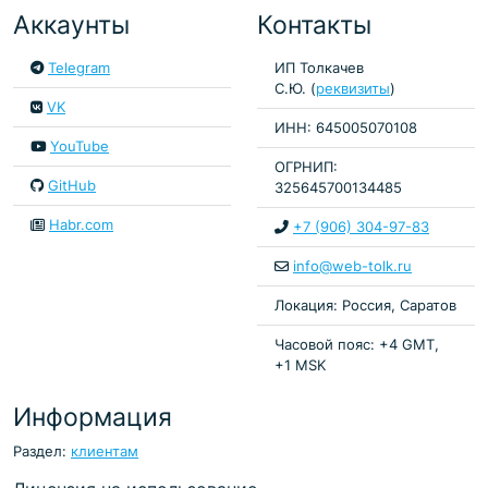
Аккаунты
Контакты
Telegram
ИП Толкачев
С.Ю. (
реквизиты
)
VK
ИНН: 645005070108
YouTube
ОГРНИП:
GitHub
325645700134485
Habr.com
+7 (906) 304-97-83
info@web-tolk.ru
Локация: Россия, Саратов
Часовой пояс: +4 GMT,
+1 MSK
Информация
Раздел:
клиентам