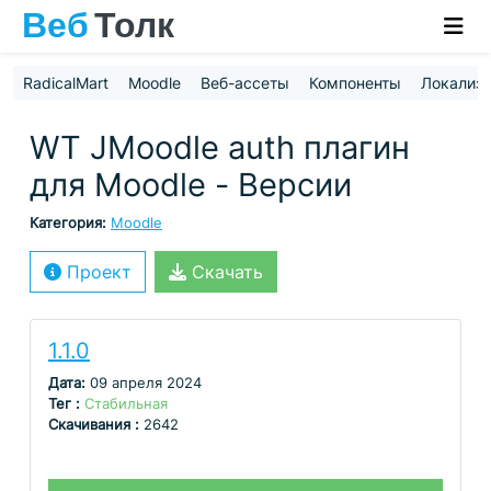
RadicalMart
Moodle
Веб-ассеты
Компоненты
Локализ
WT JMoodle auth плагин
для Moodle - Версии
Категория:
Moodle
Проект
Скачать
1.1.0
Дата:
09 апреля 2024
Тег :
Стабильная
Скачивания :
2642