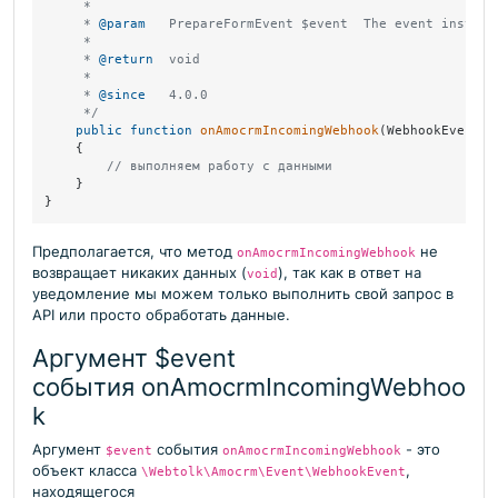
     *

     * 
@param
   PrepareFormEvent $event  The event instance
     *

     * 
@return
  void

     *

     * 
@since
   4.0.0

     */
public
function
onAmocrmIncomingWebhook
(
WebhookEvent 
$
{

// выполняем работу с данными
    }

}
Предполагается, что метод
не
onAmocrmIncomingWebhook
возвращает никаких данных (
), так как в ответ на
void
уведомление мы можем только выполнить свой запрос в
API или просто обработать данные.
Аргумент $event
события onAmocrmIncomingWebhoo
k
Аргумент
события
- это
$event
onAmocrmIncomingWebhook
объект класса
,
\Webtolk\Amocrm\Event\WebhookEvent
находящегося