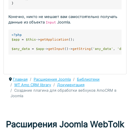
}
Конечно, никто не мешает вам самостоятельно получать
данные из объекта
Joomla.
Input
<?php
$app
 = 
$this
->
getApplication
();

$any_data
 = 
$app
->
getInput
()->
getString
(
'any_data'
, 
'defau
Главная
Расширения Joomla
Библиотеки
WT Amo CRM library
Документация
Создание плагина для обработки вебхуков AmoCRM в
Joomla
Расширения Joomla WebTolk