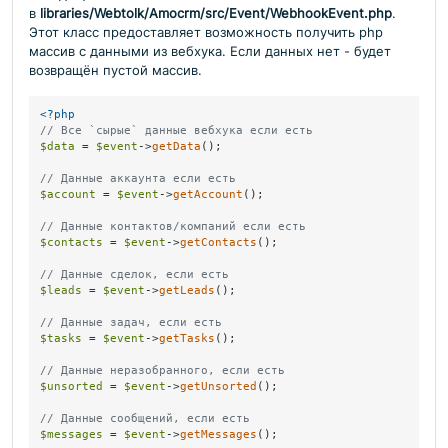
в
libraries/Webtolk/Amocrm/src/Event/WebhookEvent.php
.
Этот класс предоставляет возможность получить php
массив с данными из вебхука. Если данных нет - будет
возвращён пустой массив.
<?php
// Все `сырые` данные вебхука если есть
$data
 = 
$event
->
getData
();

// Данные аккаунта если есть
$account
 = 
$event
->
getAccount
();

// Данные контактов/компаний если есть
$contacts
 = 
$event
->
getContacts
();

// Данные сделок, если есть
$leads
 = 
$event
->
getLeads
();

// Данные задач, если есть
$tasks
 = 
$event
->
getTasks
();

// Данные неразобранного, если есть
$unsorted
 = 
$event
->
getUnsorted
();

// Данные сообщений, если есть 
$messages
 = 
$event
->
getMessages
();