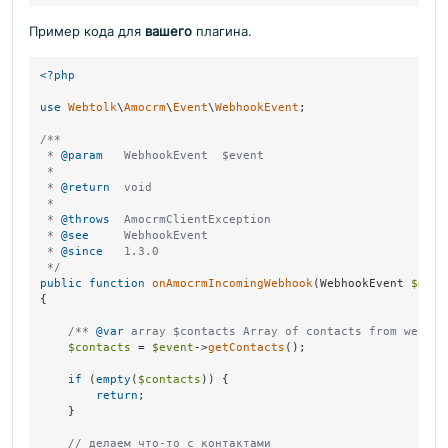
Пример кода для
вашего
плагина.
<?php
use
Webtolk
\
Amocrm
\
Event
\
WebhookEvent
;

/**

 * 
@param
   WebhookEvent  $event

 *

 * 
@return
  void

 *

 * 
@throws
  AmocrmClientException

 * 
@see
     WebhookEvent

 * 
@since
   1.3.0

 */
public
function
onAmocrmIncomingWebhook
(
WebhookEvent 
$even
{

/** 
@var
 array $contacts Array of contacts from webhoo
$contacts
 = 
$event
->
getContacts
();

if
 (
empty
(
$contacts
)) {

return
;

    }

// делаем что-то с контактами