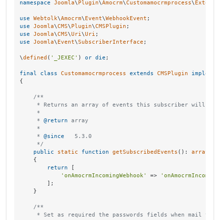
namespace
Joomla
\
Plugin
\
Amocrm
\
Customamocrmprocess
\
Extensi
use
Webtolk
\
Amocrm
\
Event
\
WebhookEvent
use
Joomla
\
CMS
\
Plugin
\
CMSPlugin
use
Joomla
\
CMS
\
Uri
\
Uri
use
Joomla
\
Event
\
SubscriberInterface
;

\
defined
(
'_JEXEC'
) 
or
die
;

final
class
Customamocrmprocess
extends
CMSPlugin
implemen
{

/**

     * Returns an array of events this subscriber will list
     *

     * 
@return
 array

     *

     * 
@since
   5.3.0

     */
public
static
function
getSubscribedEvents
(
): 
array
{

return
 [

'onAmocrmIncomingWebhook'
 => 
'onAmocrmIncoming
        ];

    }

/**

     * Set as required the passwords fields when mail to us