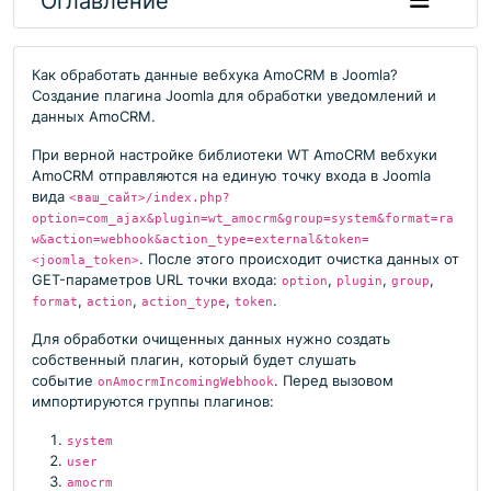
Оглавление
Как обработать данные вебхука AmoCRM в Joomla?
Создание плагина Joomla для обработки уведомлений и
данных AmoCRM.
При верной настройке библиотеки WT AmoCRM вебхуки
AmoCRM отправляются на единую точку входа в Joomla
вида
<ваш_сайт>/index.php?
option=com_ajax&plugin=wt_amocrm&group=system&format=ra
w&action=webhook&action_type=external&token=
. После этого происходит очистка данных от
<joomla_token>
GET-параметров URL точки входа:
,
,
,
option
plugin
group
,
,
,
.
format
action
action_type
token
Для обработки очищенных данных нужно создать
собственный плагин, который будет слушать
событие
. Перед вызовом
onAmocrmIncomingWebhook
импортируются группы плагинов:
system
user
amocrm