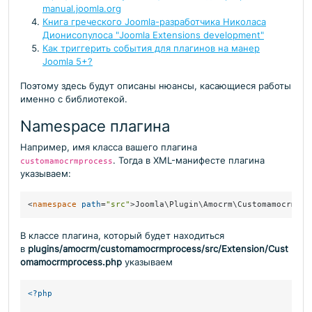
manual.joomla.org
Книга греческого Joomla-разработчика Николаса
Дионисопулоса "Joomla Extensions development"
Как триггерить события для плагинов на манер
Joomla 5+?
Поэтому здесь будут описаны нюансы, касающиеся работы
именно с библиотекой.
Namespace плагина
Например, имя класса вашего плагина
. Тогда в XML-манифесте плагина
customamocrmprocess
указываем:
<
namespace
path
=
"src"
>
Joomla\Plugin\Amocrm\Customamocrmpro
В классе плагина, который будет находиться
в
plugins/amocrm/customamocrmprocess/src/Extension/Cust
omamocrmprocess.php
указываем
<?php