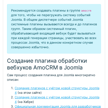
Рекомендуется создавать плагины в группе
amocrm
для того, чтобы не перегружать систему событий
Joomla. В общем диспетчере событий Joomla
системные плагины вызываются всегда и до плагинов
групп. Таким образом системный плагин,
обрабатывающий входящий вебхук будет вызываться
при каждой генерации страницы, участвовать во всех
процессах Joomla, что в данном конкретном случае
совершенно избыточно.
Создание плагина обработки
вебхуков AmoCRM в Joomla
Сам процесс создания плагина для Joomla многократно
описан:
Создание плагинов с учётом новой структуры Joomla
4
(на этом сайте)
Создание плагинов с учётом новой структуры Joomla
4
(на Хабре)
Официальная документация Joomla для разработчиков