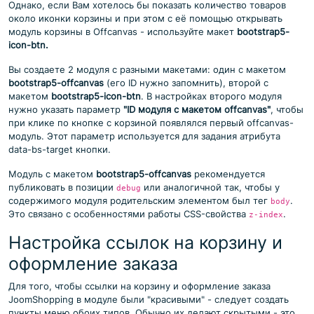
Однако, если Вам хотелось бы показать количество товаров
около иконки корзины и при этом с её помощью открывать
модуль корзины в Offcanvas - используйте макет
bootstrap5-
icon-btn.
Вы создаете 2 модуля с разными макетами: один с макетом
bootstrap5-offcanvas
(его ID нужно запомнить), второй с
макетом
bootstrap5-icon-btn
. В настройках второго модуля
нужно указать параметр
"ID модуля с макетом offcanvas"
, чтобы
при клике по кнопке с корзиной появлялся первый offcanvas-
модуль. Этот параметр используется для задания атрибута
data-bs-target кнопки.
Модуль с макетом
bootstrap5-offcanvas
рекомендуется
публиковать в позиции
или аналогичной так, чтобы у
debug
содержимого модуля родительским элементом был тег
.
body
Это связано с особенностями работы CSS-свойства
.
z-index
Настройка ссылок на корзину и
оформление заказа
Для того, чтобы ссылки на корзину и оформление заказа
JoomShopping в модуле были "красивыми" - следует создать
пункты меню обоих типов. Обычно их делают скрытыми - это