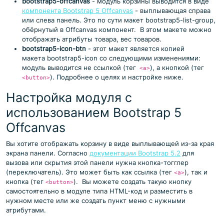
bootstrap5-offcanvas
- модуль корзины выводится в виде
компонента Bootstrap 5 Offcanvas
- выплывающая справа
или слева панель. Это по сути макет bootstrap5-list-group,
обёрнутый в Offcanvas компонент. В этом макете можно
отображать атрибуты товара, вес товаров.
bootstrap5-icon-btn
- этот макет является копией
макета bootstrap5-icon со следующими изменениями:
модуль выводится не ссылкой (тег
), а кнопкой (тег
<a>
). Подробнее о целях и настройке ниже.
<button>
Настройка модуля с
использованием Bootstrap 5
Offcanvas
Вы хотите отображать корзину в виде выплывающей из-за края
экрана панели. Согласно
документации Bootstrap 5.2
для
вызова или скрытия этой панели нужна кнопка-тогглер
(переключатель). Это может быть как ссылка (тег
), так и
<a>
кнопка (тег
). Вы можете создать такую кнопку
<button>
самостоятельно в модуле типа HTML-код и разместить в
нужном месте или же создать пункт меню с нужными
атрибутами.