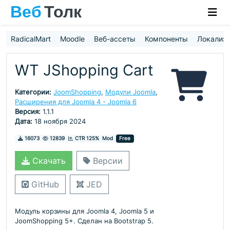
RadicalMart
Moodle
Веб-ассеты
Компоненты
Локализ
WT JShopping Cart
Категории:
JoomShopping
,
Модули Joomla
,
Расширения для Joomla 4 - Joomla 6
Версия:
1.1.1
Дата:
18 ноября 2024
Скачивания
Просмотры
16073
12839
CTR 125%
Mod
Free
Скачать
Версии
GitHub
JED
Модуль корзины для Joomla 4, Joomla 5 и
JoomShopping 5+. Сделан на Bootstrap 5.