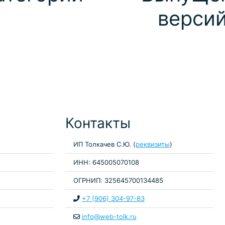
верси
Контакты
ИП Толкачев С.Ю. (
реквизиты
)
ИНН: 645005070108
ОГРНИП: 325645700134485
+7 (906) 304-97-83
info@web-tolk.ru