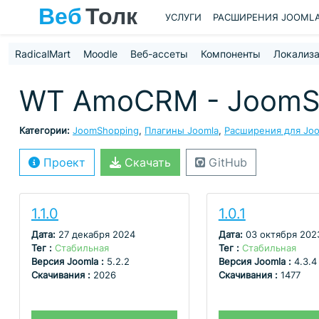
УСЛУГИ
РАСШИРЕНИЯ JOOML
RadicalMart
Moodle
Веб-ассеты
Компоненты
Локализ
WT AmoCRM - JoomSh
Категории:
JoomShopping
,
Плагины Joomla
,
Расширения для Joom
Проект
Скачать
GitHub
1.1.0
1.0.1
Дата:
27 декабря 2024
Дата:
03 октября 202
Тег :
Стабильная
Тег :
Стабильная
Версия Joomla :
5.2.2
Версия Joomla :
4.3.4
Скачивания :
2026
Скачивания :
1477