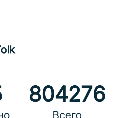
olk
5
804276
но
Всего