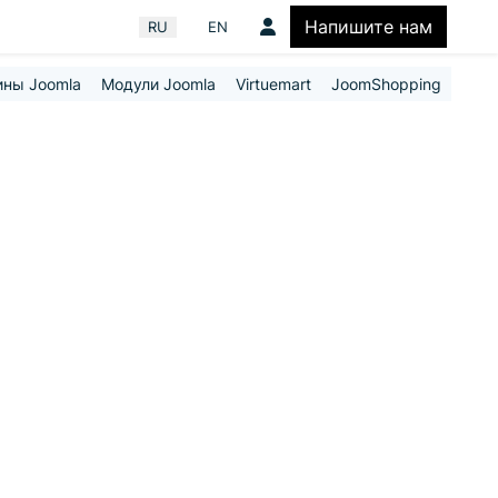
Напишите нам
Выберите язык
RU
EN
ины Joomla
Модули Joomla
Virtuemart
JoomShopping