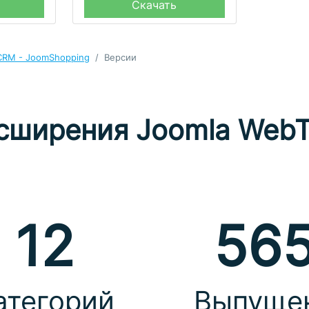
Скачать
RM - JoomShopping
Версии
сширения Joomla WebT
12
56
атегорий
Выпуще