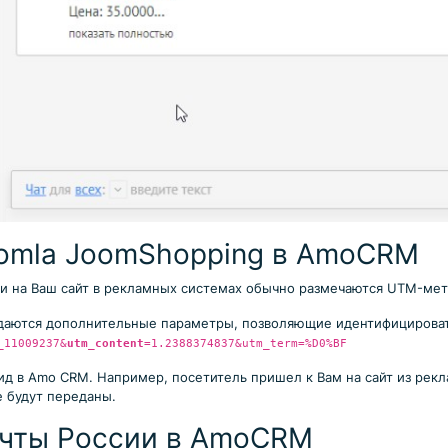
oomla JoomShopping в AmoCRM
и на Ваш сайт в рекламных системах обычно размечаются UTM-мет
аются дополнительные параметры, позволяющие идентифицироват
_11009237&
utm_content
=1.2388374837&utm_term=%D0%BF
д в Amo CRM. Например, посетитель пришел к Вам на сайт из рекл
е будут переданы.
очты России в AmoCRM