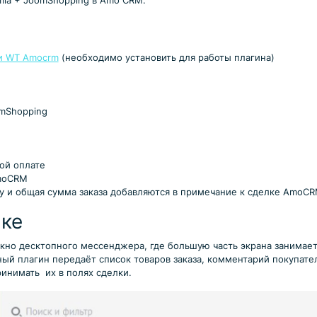
mla + JoomShopping в Amo CRM.
и WT Amocrm
(необходимо установить для работы плагина)
mShopping
ой оплате
AmoCRM
зу и общая сумма заказа добавляются в примечание к сделке AmoCR
лке
кно десктопного мессенджера, где большую часть экрана занимает 
ый плагин передаёт список товаров заказа, комментарий покупател
инимать их в полях сделки.