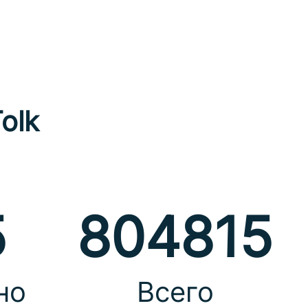
olk
5
804815
но
Всего