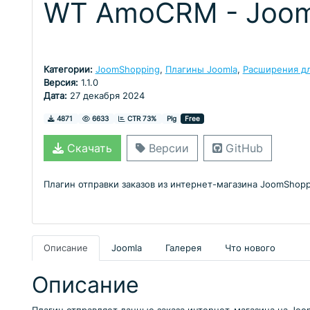
WT AmoCRM - Joom
Категории:
JoomShopping
,
Плагины Joomla
,
Расширения дл
Версия:
1.1.0
Дата:
27 декабря 2024
Скачивания
Просмотры
4871
6633
CTR 73%
Plg
Free
Скачать
Версии
GitHub
Плагин отправки заказов из интернет-магазина JoomShop
Описание
Joomla
Галерея
Что нового
Описание