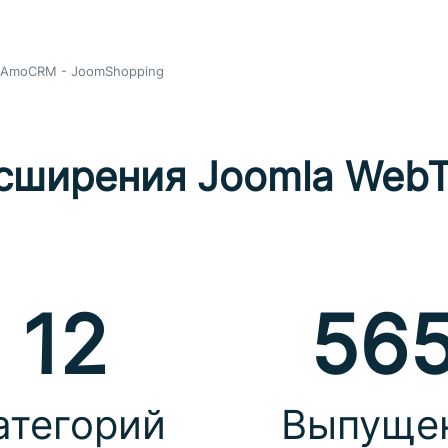
AmoCRM - JoomShopping
сширения Joomla WebT
12
56
атегорий
Выпуще