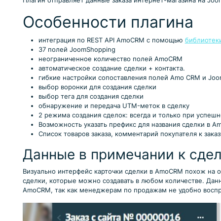
Плагин отправляет данные заказа интернет-магазина на Joo
Особенности плагина
интеграция по REST API AmoCRM с помощью
библиотек
37 полей JoomShopping
неограниченное количество полей AmoCRM
автоматическое создание сделки + контакта.
гибкие настройки сопоставления полей Amo CRM и Joo
выбор воронки для создания сделки
выбор тега для создания сделки
обнаружение и передача UTM-меток в сделку
2 режима создания сделок: всегда и только при успешн
Возможность указать префикс для названия сделки в 
Список товаров заказа, комментарий покупателя к зака
Данные в примечании к сде
Визуально интерфейс карточки сделки в AmoCRM похож на о
сделки, которые можно создавать в любом количестве. Данн
AmoCRM, так как менеджерам по продажам не удобно воспр