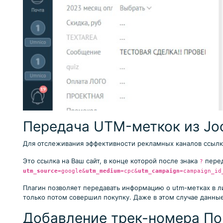
Передача UTM-меткок из J
Для отслеживания эффективности рекламных каналов ссылк
Это ссылка на Ваш сайт, в конце которой после знака
перед
?
utm_source
=google&
utm_medium
=cpc&
utm_campaign
=campaign_id
Плагин позволяет передавать информацию о utm-метках в ли
только потом совершил покупку. Даже в этом случае данны
Добавление трек-номера П