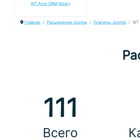
WT Amo CRM library
Главная
Расширения Joomla
Плагины Joomla
WT 
Ра
111
Всего
К