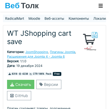
RadicalMart
Moodle
Веб-ассеты
Компоненты
Локализ
WT JShopping cart
save
Категории:
JoomShopping
,
Плагины Joomla
,
Расширения для Joomla 4 - Joomla 6
Версия:
1.1.0
Дата:
19 декабря 2024
Скачивания
Просмотры
8318
4238
CTR 196%
Pack
Free
Скачать
Версии
GitHub
Плагин сохраняет товары, положенные