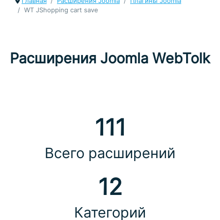
Главная
Расширения Joomla
Плагины Joomla
WT JShopping cart save
Расширения Joomla WebTolk
111
Всего расширений
12
Категорий