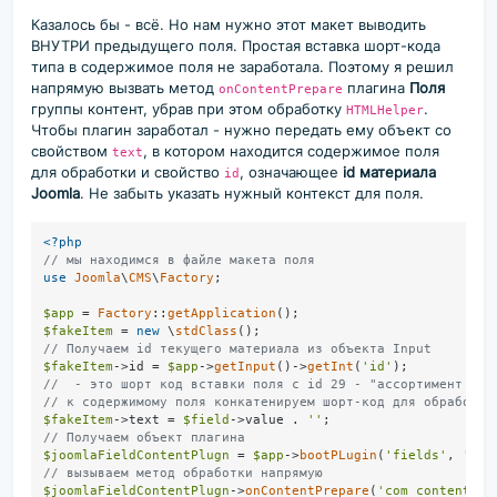
Казалось бы - всё. Но нам нужно этот макет выводить
ВНУТРИ предыдущего поля. Простая вставка шорт-кода
типа
в содержимое поля не заработала. Поэтому я решил
напрямую вызвать метод
плагина
Поля
onContentPrepare
группы контент, убрав при этом обработку
.
HTMLHelper
Чтобы плагин заработал - нужно передать ему объект со
свойством
, в котором находится содержимое поля
text
для обработки и свойство
, означающее
id материала
id
Joomla
. Не забыть указать нужный контекст для поля.
<?php
// мы находимся в файле макета поля
use
Joomla
\
CMS
\
Factory
;

$app
 = 
Factory
::
getApplication
$fakeItem
 = 
new
 \
stdClass
// Получаем id текущего материала из объекта Input
$fakeItem
->id = 
$app
->
getInput
()->
getInt
(
'id'
//  - это шорт код вставки поля с id 29 - "ассортимент про
// к содержимому поля конкатенируем шорт-код для обработки
$fakeItem
->text = 
$field
->value . 
''
// Получаем объект плагина
$joomlaFieldContentPlugn
 = 
$app
->
bootPLugin
(
'fields'
, 
'con
// вызываем метод обработки напрямую
$joomlaFieldContentPlugn
->
onContentPrepare
(
'com_content.ar