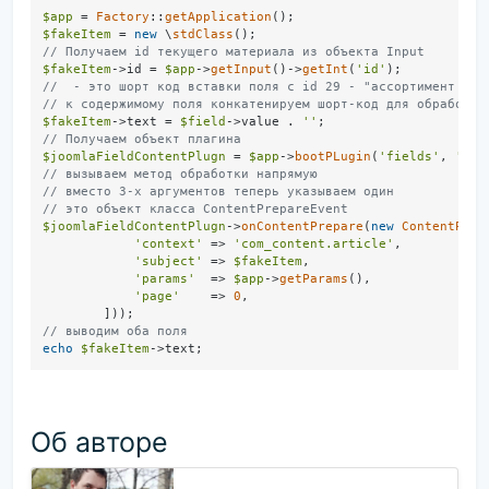
$app
 = 
Factory
::
getApplication
$fakeItem
 = 
new
 \
stdClass
// Получаем id текущего материала из объекта Input
$fakeItem
->id = 
$app
->
getInput
()->
getInt
(
'id'
//  - это шорт код вставки поля с id 29 - "ассортимент про
// к содержимому поля конкатенируем шорт-код для обработки
$fakeItem
->text = 
$field
->value . 
''
// Получаем объект плагина
$joomlaFieldContentPlugn
 = 
$app
->
bootPLugin
(
'fields'
, 
'con
// вызываем метод обработки напрямую
// вместо 3-х аргументов теперь указываем один
// это объект класса ContentPrepareEvent
$joomlaFieldContentPlugn
->
onContentPrepare
(
new
ContentPrep
'context'
 => 
'com_content.article'
,

'subject'
 => 
$fakeItem
,

'params'
  => 
$app
->
getParams
(),

'page'
    => 
0
,

// выводим оба поля
echo
$fakeItem
Об авторе