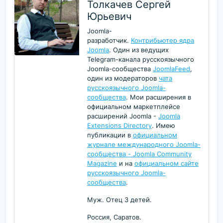
Толкачев Сергей
Юрьевич
Joomla-
разработчик.
Контрибьютер ядра
Joomla
. Один из ведущих
Telegram-канала русскоязычного
Joomla-сообщества
JoomlaFeed
,
один из модераторов
чата
русскоязычного Joomla-
сообщества
. Мои расширения в
официальном маркетплейсе
расширений Joomla -
Joomla
Extensions Directory
. Имею
публикации в
официальном
журнале международного Joomla-
сообщества - Joomla Community
Magazine
и на
официальном сайте
русскоязычного Joomla-
сообщества
.
Муж. Отец 3 детей.
Россия, Саратов.