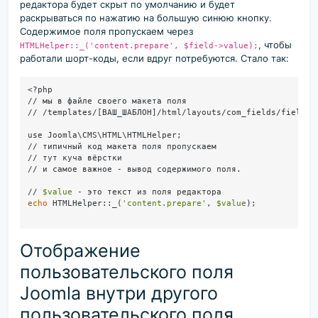
редактора будет скрыт по умолчанию и будет
раскрываться по нажатию на большую синюю кнопку.
Содержимое поля пропускаем через
, чтобы
HTMLHelper::_('content.prepare', $field->value);
работали шорт-коды, если вдруг потребуются. Стало так:
<?php

// мы в файле своего макета поля 

// /templates/[ВАШ_ШАБЛОН]/html/layouts/com_fields/field/et
use Joomla\CMS\HTML\HTMLHelper;

// типичный код макета поля пропускаем 

// тут куча вёрстки

// и самое важное - вывод содержимого поля.

// 
$value
echo
 HTMLHelper::_(
'content.prepare'
, 
$value
);

Отображение
пользовательского поля
Joomla внутри другого
пользовательского поля