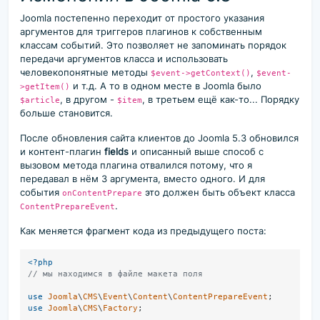
Joomla постепенно переходит от простого указания
аргументов для триггеров плагинов к собственным
классам событий. Это позволяет не запоминать порядок
передачи аргументов класса и использовать
человекопонятные методы
,
$event->getContext()
$event-
и т.д. А то в одном месте в Joomla было
>getItem()
, в другом -
, в третьем ещё как-то... Порядку
$article
$item
больше становится.
После обновления сайта клиентов до Joomla 5.3 обновился
и контент-плагин
fields
и описанный выше способ с
вызовом метода плагина отвалился потому, что я
передавал в нём 3 аргумента, вместо одного. И для
события
это должен быть объект класса
onContentPrepare
.
ContentPrepareEvent
Как меняется фрагмент кода из предыдущего поста:
<?php
// мы находимся в файле макета поля
use
Joomla
\
CMS
\
Event
\
Content
\
ContentPrepareEvent
use
Joomla
\
CMS
\
Factory
;
