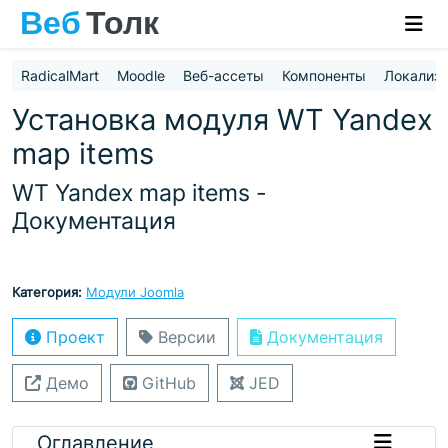
RadicalMart
Moodle
Веб-ассеты
Компоненты
Локализ
Установка модуля WT Yandex
map items
WT Yandex map items -
Документация
Категория:
Модули Joomla
Проект
Версии
Документация
Демо
GitHub
JED
Оглавление