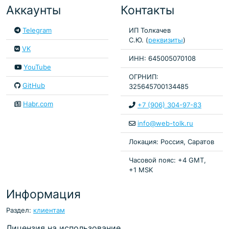
Аккаунты
Контакты
Telegram
ИП Толкачев
С.Ю. (
реквизиты
)
VK
ИНН: 645005070108
YouTube
ОГРНИП:
GitHub
325645700134485
Habr.com
+7 (906) 304-97-83
info@web-tolk.ru
Локация: Россия, Саратов
Часовой пояс: +4 GMT,
+1 MSK
Информация
Раздел:
клиентам
Лицензия на использование