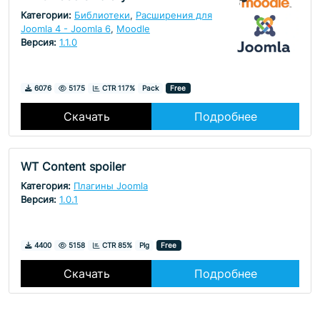
Категории:
Библиотеки
,
Расширения для
Joomla 4 - Joomla 6
,
Moodle
Версия:
1.1.0
Скачивания
Просмотры
6076
5175
CTR 117%
Pack
Free
Скачать
Подробнее
WT Content spoiler
Категория:
Плагины Joomla
Версия:
1.0.1
Скачивания
Просмотры
4400
5158
CTR 85%
Plg
Free
Скачать
Подробнее