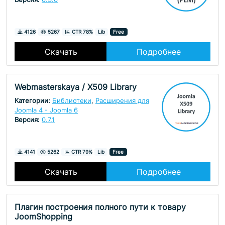
Скачивания
Просмотры
4126
5267
CTR 78%
Lib
Free
Скачать
Подробнее
Webmasterskaya / X509 Library
Категории:
Библиотеки
,
Расширения для
Joomla 4 - Joomla 6
Версия:
0.7.1
Скачивания
Просмотры
4141
5262
CTR 79%
Lib
Free
Скачать
Подробнее
Плагин построения полного пути к товару
JoomShopping