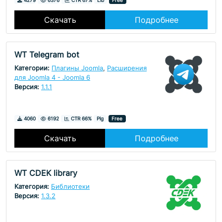
4279
6376
CTR 67%
Lib
Free
Скачать
Подробнее
WT Telegram bot
Категории:
Плагины Joomla
,
Расширения
для Joomla 4 - Joomla 6
Версия:
1.1.1
Скачивания
Просмотры
4060
6192
CTR 66%
Plg
Free
Скачать
Подробнее
WT CDEK library
Категория:
Библиотеки
Версия:
1.3.2