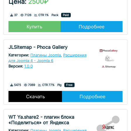
Цена:
2500₽
Скачивания
Просмотры
37
7126
CTR 1%
Pack
Paid
Купить
Подробнее
JLSitemap - Phoca Gallery
Категории:
Плагины Joomla
,
Расширения
для Joomla 4 - Joomla 6
Версия:
1.0.0
Скачивания
Просмотры
5475
7069
CTR 77%
Plg
Free
Скачать
Подробнее
WT Ya.share2 - плагин блока
«Поделиться» от Яндекса
Категории:
Плагины Joomla
,
Расширения