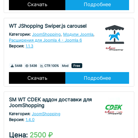
Скачать
Подробнее
WT JShopping Swiper.js carousel
Категории:
JoomShopping
,
Модули Joomla
,
Расширения для Joomla 4 - Joomla 6
Версия:
1.1.3
Скачивания
Просмотры
5448
5436
CTR 100%
Mod
Free
Скачать
Подробнее
SM WT CDEK аддон доставки для
JoomShopping
Категория:
JoomShopping
Версия:
1.4.0
Цена:
2500 ₽