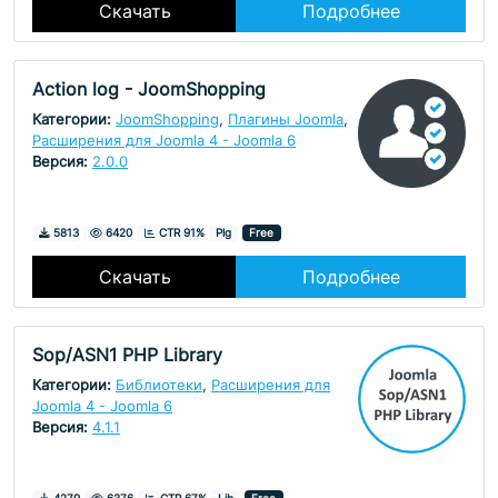
Скачать
Подробнее
Action log - JoomShopping
Категории:
JoomShopping
,
Плагины Joomla
,
Расширения для Joomla 4 - Joomla 6
Версия:
2.0.0
Скачивания
Просмотры
5813
6420
CTR 91%
Plg
Free
Скачать
Подробнее
Sop/ASN1 PHP Library
Категории:
Библиотеки
,
Расширения для
Joomla 4 - Joomla 6
Версия:
4.1.1
Скачивания
Просмотры