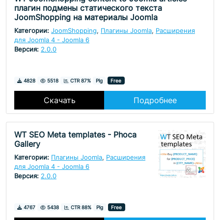
плагин подмены статического текста
JoomShopping на материалы Joomla
Категории:
JoomShopping
,
Плагины Joomla
,
Расширения
для Joomla 4 - Joomla 6
Версия:
2.0.0
Скачивания
Просмотры
4828
5518
CTR 87%
Plg
Free
Скачать
Подробнее
WT SEO Meta templates - Phoca
Gallery
Категории:
Плагины Joomla
,
Расширения
для Joomla 4 - Joomla 6
Версия:
2.0.0
Скачивания
Просмотры
4767
5438
CTR 88%
Plg
Free