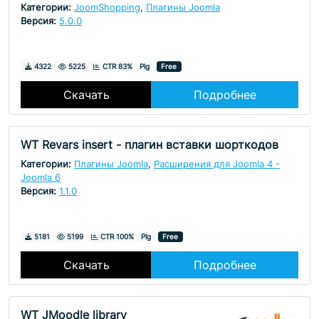
Категории:
JoomShopping
,
Плагины Joomla
Версия:
5.0.0
Скачивания
Просмотры
4322
5225
CTR 83%
Plg
Free
Скачать
Подробнее
WT Revars insert - плагин вставки шорткодов
Категории:
Плагины Joomla
,
Расширения для Joomla 4 -
Joomla 6
Версия:
1.1.0
Скачивания
Просмотры
5181
5199
CTR 100%
Plg
Free
Скачать
Подробнее
WT JMoodle library