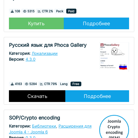
Скачивания
Просмотры
108
5315
CTR 2%
Pack
Paid
Купить
Подробнее
Русский язык для Phoca Gallery
Категория:
Локализации
Версия:
4.3.0
Скачивания
Просмотры
4163
5284
CTR 79%
Lang
Free
Скачать
Подробнее
SOP/Crypto encoding
Категории:
Библиотеки
,
Расширения для
Joomla 4 - Joomla 6
Версия:
0.3.0