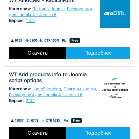
WT AmoCRM - RadicalForm
Категории:
Плагины Joomla
,
Расширения
для Joomla 4 - Joomla 6
Версия:
1.4.0
Скачивания
Просмотры
9155
6800
CTR 135%
Plg
Free
Скачать
Подробнее
WT Add products info to Joomla
script options
Категории:
JoomShopping
,
Плагины Joomla
,
Расширения для Joomla 4 - Joomla 6
Версия:
2.0.1
Скачивания
Просмотры
11037
6778
CTR 163%
Plg
Free
Скачать
Подробнее