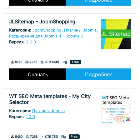
JLSitemap - JoomShopping
Категории:
JoomShopping
,
Плагины Joomla
,
Расширения для Joomla 4 - Joomla 6
Версия:
2.0.0
Скачивания
Просмотры
9713
7275
CTR 134%
Plg
Free
Скачать
Подробнее
WT SEO Meta templates - My City
Selector
Категория:
Плагины Joomla
Версия:
1.0.0
Скачивания
Просмотры
5460
7256
CTR 75%
Plg
Free