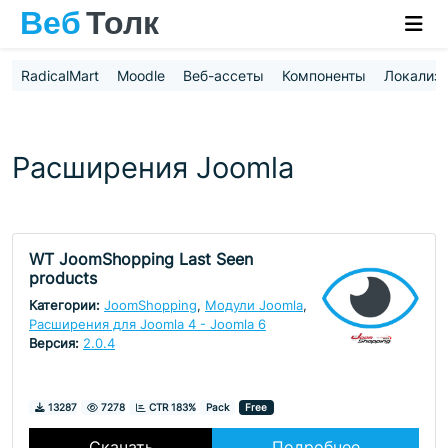
RadicalMart
Moodle
Веб-ассеты
Компоненты
Локализ
Расширения Joomla
WT JoomShopping Last Seen
products
Категории:
JoomShopping
,
Модули Joomla
,
Расширения для Joomla 4 - Joomla 6
Версия:
2.0.4
Скачивания
Просмотры
13287
7278
CTR 183%
Pack
Free
Скачать
Подробнее