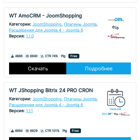
WT AmoCRM - JoomShopping
Категории:
JoomShopping
,
Плагины Joomla
,
Расширения для Joomla 4 - Joomla 6
Версия:
1.1.0
Скачивания
Просмотры
4888
6640
CTR 74%
Plg
Free
Скачать
Подробнее
WT JShopping Bitrix 24 PRO CRON
Категории:
JoomShopping
,
Плагины Joomla
,
Расширения для Joomla 4 - Joomla 6
Версия:
1.1.1
Скачивания
Просмотры
6694
6629
CTR 101%
Plg
Free