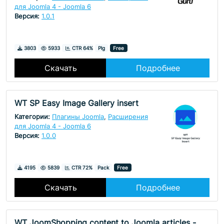
для Joomla 4 - Joomla 6
Версия:
1.0.1
Скачивания
Просмотры
3803
5933
CTR 64%
Plg
Free
Скачать
Подробнее
WT SP Easy Image Gallery insert
Категории:
Плагины Joomla
,
Расширения
для Joomla 4 - Joomla 6
Версия:
1.0.0
Скачивания
Просмотры
4195
5839
CTR 72%
Pack
Free
Скачать
Подробнее
WT JoomShopping content to Joomla articles -