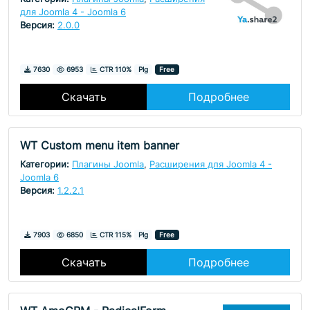
для Joomla 4 - Joomla 6
Версия:
2.0.0
Скачивания
Просмотры
7630
6953
CTR 110%
Plg
Free
Скачать
Подробнее
WT Custom menu item banner
Категории:
Плагины Joomla
,
Расширения для Joomla 4 -
Joomla 6
Версия:
1.2.2.1
Скачивания
Просмотры
7903
6850
CTR 115%
Plg
Free
Скачать
Подробнее