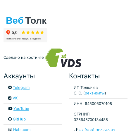
Сделано на хостинге
Аккаунты
Контакты
Telegram
ИП Толкачев
С.Ю. (
реквизиты
)
VK
ИНН: 645005070108
YouTube
ОГРНИП:
GitHub
325645700134485
Habr.com
+7 (906) 304-97-83