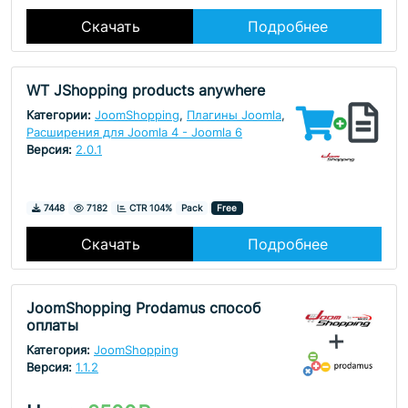
Скачать
Подробнее
WT JShopping products anywhere
Категории:
JoomShopping
,
Плагины Joomla
,
Расширения для Joomla 4 - Joomla 6
Версия:
2.0.1
Скачивания
Просмотры
7448
7182
CTR 104%
Pack
Free
Скачать
Подробнее
JoomShopping Prodamus способ
оплаты
Категория:
JoomShopping
Версия:
1.1.2