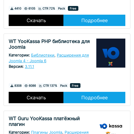
Скачивания
Просмотры
4410
6105
CTR 72%
Pack
Free
Скачать
Подробнее
WT YooKassa PHP библиотека для
Joomla
Категории:
Библиотеки
,
Расширения для
Joomla 4 - Joomla 6
Версия:
3.11.1
Скачивания
Просмотры
8308
6086
CTR 137%
Pack
Free
Скачать
Подробнее
WT Guru YooKassa платёжный
плагин
Категории:
Плагины Joomla
,
Расширения